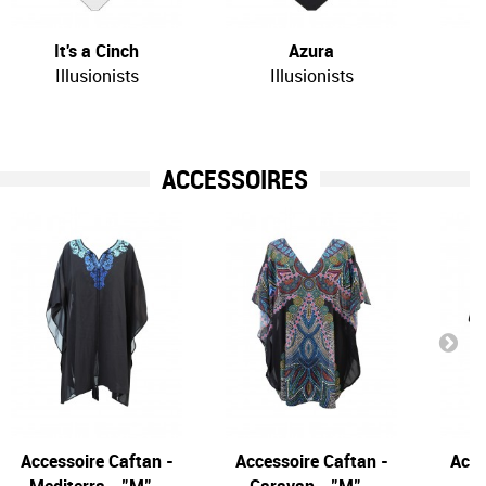
It's a Cinch
Azura
Illusionists
Illusionists
ACCESSOIRES
Accessoire Caftan -
Accessoire Caftan -
Acce