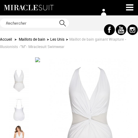
Accueil
>
Maillots de bain
>
Les Unis
>
Maillot de bain gainant Wrapture -
Illusionists -"M"- Miraclesuit Swimwear