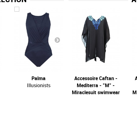
Palma
Accessoire Caftan -
Palma
A
Illusionists
Mediterra - "M" -
Illusionists
Miraclesuit swimwear
M