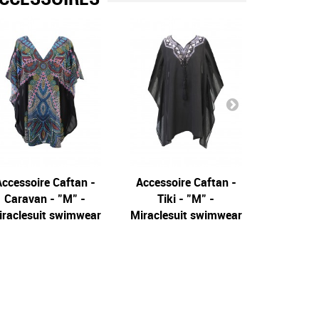
ccessoire Caftan -
Mirage
Accessoire Caftan -
Palma
Caftan b
Caravan - "M" -
Illusionists
Tiki - "M" -
Illusionists
to The m
Il
iraclesuit swimwear
Miraclesuit swimwear
Miracles