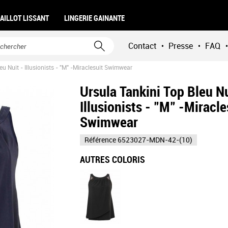
AILLOT LISSANT
LINGERIE GAINANTE
Contact
Presse
FAQ
•
•
•
eu Nuit - Illusionists - "M" -Miraclesuit Swimwear
Ursula Tankini Top Bleu Nu
Illusionists - "M" -Miracle
Swimwear
Référence
6523027-MDN-42-(10)
AUTRES COLORIS