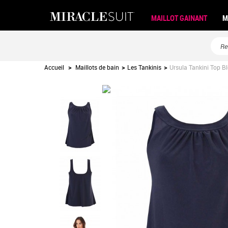
MAILLOT GAINANT
M
Accueil
>
Maillots de bain
>
Les Tankinis
>
Ursula Tankini Top Bl