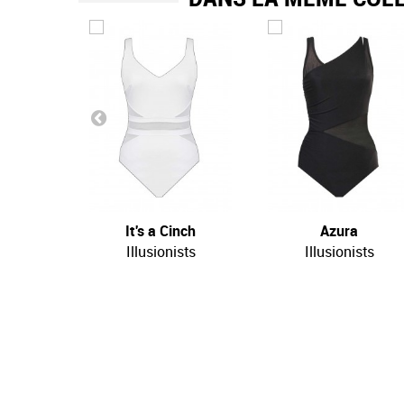
It's a Cinch
Azura
Illusionists
Illusionists