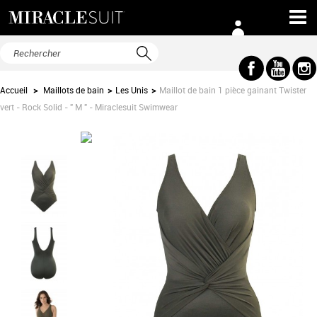
Accueil
>
Maillots de bain
>
Les Unis
>
Maillot de bain 1 pièce gainant Twister
vert - Rock Solid - " M " - Miraclesuit Swimwear