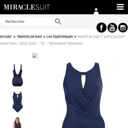
Accueil
>
Maillots de bain
>
Les Sophistiqués
>
Maillot de bain 1 pièce gainant
Arden bleu - Rock Solid - " M " - Miraclesuit Swimwear