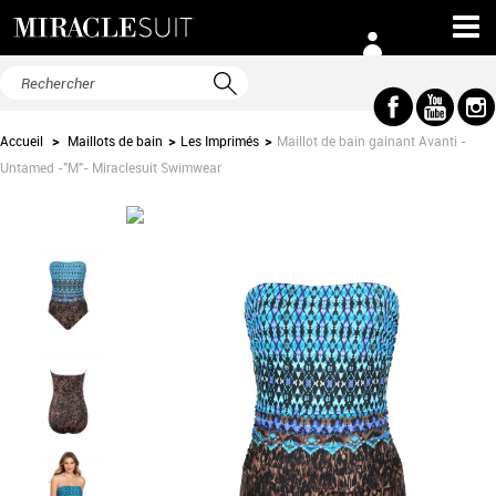
Accueil
>
Maillots de bain
>
Les Imprimés
>
Maillot de bain gainant Avanti -
Untamed -"M"- Miraclesuit Swimwear