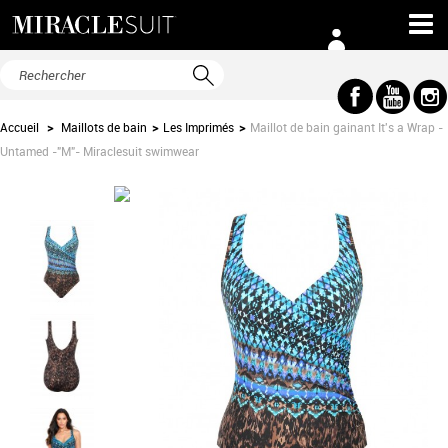
Accueil
>
Maillots de bain
>
Les Imprimés
>
Maillot de bain gainant It's a Wrap -
Untamed -"M"- Miraclesuit swimwear