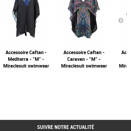
Accessoire Caftan -
Accessoire Caftan -
Acce
Mediterra - "M" -
Caravan - "M" -
Miraclesuit swimwear
Miraclesuit swimwear
Mirac
SUIVRE NOTRE ACTUALITÉ