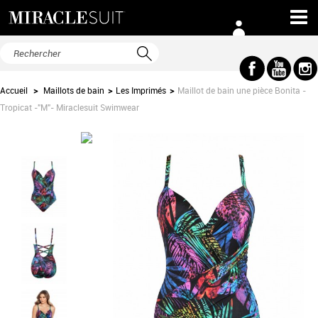
Accueil
>
Maillots de bain
>
Les Imprimés
>
Maillot de bain une pièce Bonita -
Tropicat -"M"- Miraclesuit Swimwear