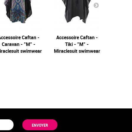
ccessoire Caftan -
Accessoire Caftan -
Caftan b
Caravan - "M" -
Tiki - "M" -
to The m
iraclesuit swimwear
Miraclesuit swimwear
Miracles
ENVOYER