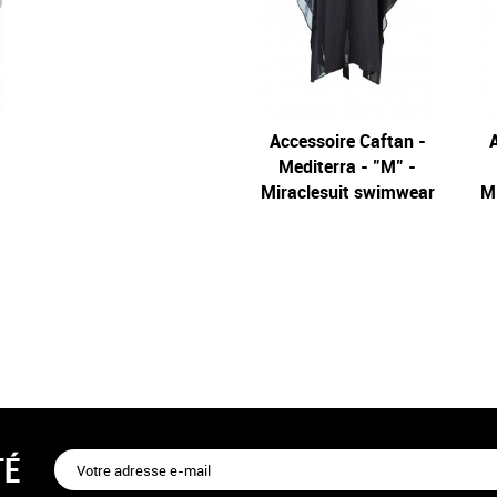
Accessoire Caftan -
A
Mediterra - "M" -
Miraclesuit swimwear
M
TÉ