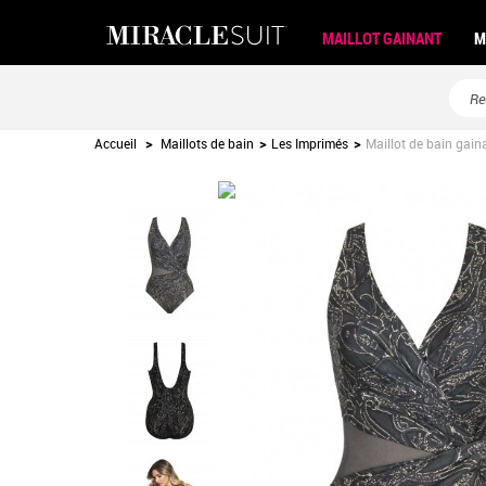
MAILLOT GAINANT
M
Accueil
>
Maillots de bain
>
Les Imprimés
>
Maillot de bain gain