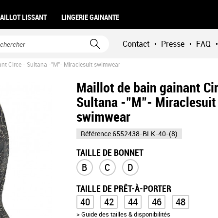
AILLOT LISSANT
LINGERIE GAINANTE
Contact
Presse
FAQ
•
•
•
ant Circe - Sultana -"M"- Miraclesuit swimwear
Maillot de bain gainant Ci
Sultana -"M"- Miraclesuit
swimwear
Référence
6552438-BLK-40-(8)
TAILLE DE BONNET
B
C
D
TAILLE DE PRÊT-À-PORTER
40
42
44
46
48
> Guide des tailles & disponibilités