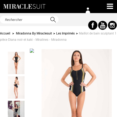
Accueil
>
Miradonna By Miraclesuit
>
Les Imprimés
>
Maillot de bain sculptant 1
pièce Diana noir et kaki - Miralines - Miradonna