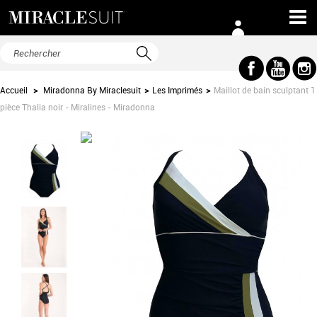
Accueil
>
Miradonna By Miraclesuit
>
Les Imprimés
>
Maillot de bain sculptant 1
pièce Thalia noir - Miralines - Miradonna