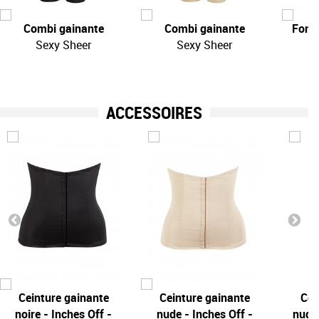
Combi gainante
Combi gainante
Fond 
Sexy Sheer
Sexy Sheer
ACCESSOIRES
Ceinture gainante
Ceinture gainante
Cei
noire - Inches Off -
nude - Inches Off -
nude 