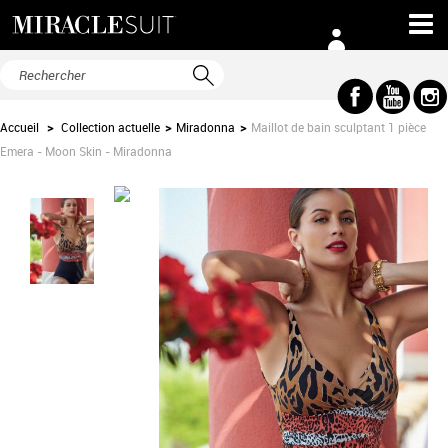
Accueil
>
Collection actuelle
>
Miradonna
>
Maillot de bain sculptant 1 pièce
Emera - Moon Skin - Miradonna