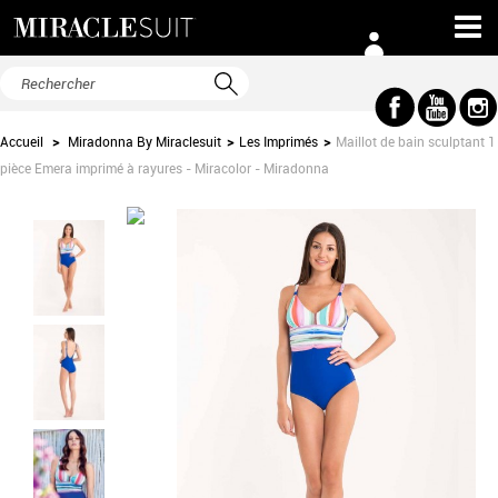
Accueil
>
Miradonna By Miraclesuit
>
Les Imprimés
>
Maillot de bain sculptant 1
pièce Emera imprimé à rayures - Miracolor - Miradonna