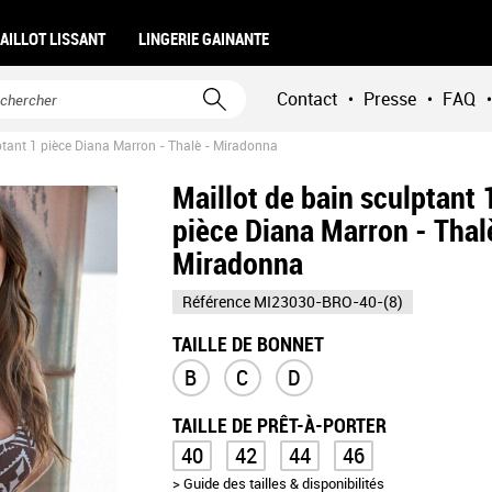
AILLOT LISSANT
LINGERIE GAINANTE
Contact
Presse
FAQ
•
•
•
ptant 1 pièce Diana Marron - Thalè - Miradonna
Maillot de bain sculptant 
pièce Diana Marron - Thal
Miradonna
Référence
MI23030-BRO-40-(8)
TAILLE DE BONNET
B
C
D
TAILLE DE PRÊT-À-PORTER
40
42
44
46
> Guide des tailles & disponibilités