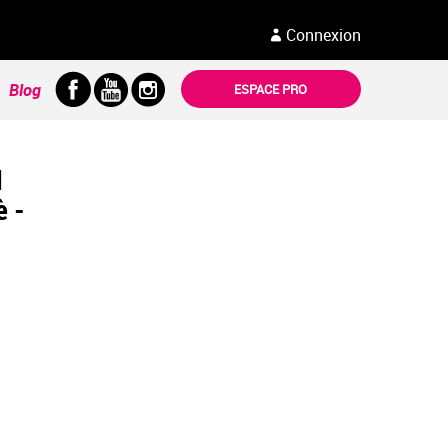
Connexion
Blog
ESPACE PRO
1
è -