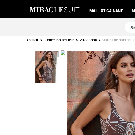
MAILLOT GAINANT
M
Accueil
>
Collection actuelle
>
Miradonna
>
Maillot de bain scul