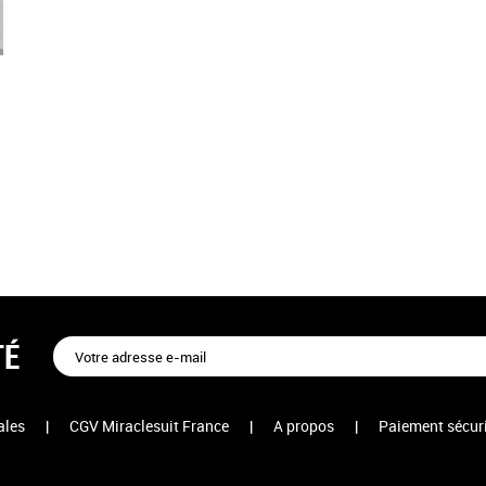
TÉ
ales
|
CGV Miraclesuit France
|
A propos
|
Paiement sécur