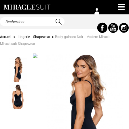
Accueil
>
Lingerie - Shapewear
>
Body gainant Noir - Modern Miracle -
Miraclesuit Shapewear