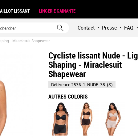
AILLOT LISSANT
LINGERIE GAINANTE
Contact
Presse
FAQ
•
•
•
haping - Miraclesuit Shapewear
Cycliste lissant Nude - Li
Shaping - Miraclesuit
Shapewear
Référence
2536-1-NUDE-38-(S)
AUTRES COLORIS