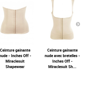
Ceinture gainante
Culotte gainante
Ceinture gainante
Culotte gainante
Ceintur
Culot
nude - Inches Off -
Light Shaping
nude avec bretelles -
Light Shaping
noire ave
Lig
Miraclesuit
Inches Off -
Inch
Shapewear
Miraclesuit Sh...
Miracl