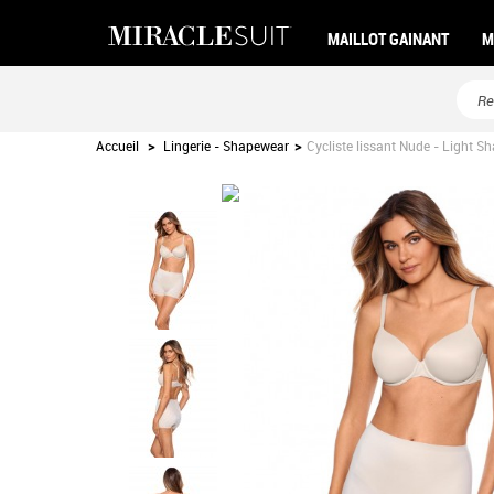
MAILLOT GAINANT
M
Accueil
>
Lingerie - Shapewear
>
Cycliste lissant Nude - Light S