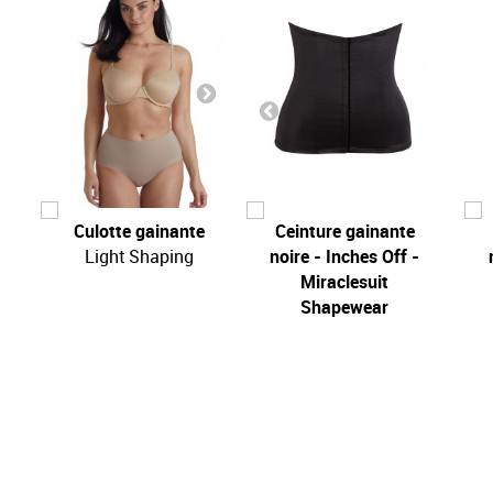
Culotte gainante
Ceinture gainante
Culotte gainante
Light Shaping
noire - Inches Off -
Light Shaping
Miraclesuit
Shapewear