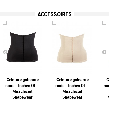
ACCESSOIRES
Ceinture gainante
Ceinture gainante
Cei
noire - Inches Off -
nude - Inches Off -
nude 
Miraclesuit
Miraclesuit
Shapewear
Shapewear
Mir