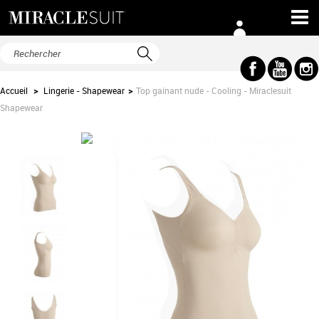
Accueil
>
Lingerie - Shapewear
>
Top gainant nude - Cooling - Miraclesuit
Shapewear