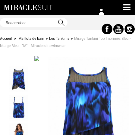
Accueil
>
Maillots de bain
>
Les Tankinis
>
Mirage Tankini Top Imprimés Bleu -
Nuage Bleu - "M" - Miraclesuit swimwear