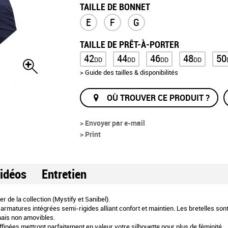
TAILLE DE BONNET
E
F
G
TAILLE DE PRÊT-À-PORTER
42
44
46
48
50
DD
DD
DD
DD
> Guide des tailles & disponibilités
OÙ TROUVER CE PRODUIT ?
> Envoyer par e-mail
> Print
idéos
Entretien
 de la collection (Mystify et Sanibel).
rmatures intégrées semi-rigides alliant confort et maintien. Les bretelles sont l
 mais non amovibles.
ffinées mettront parfaitement en valeur votre silhouette pour plus de féminité.