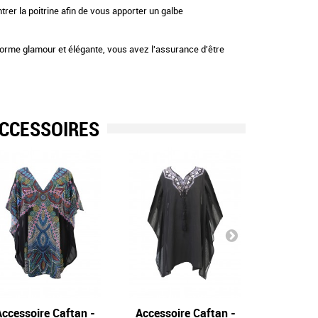
trer la poitrine afin de vous apporter un galbe
a forme glamour et élégante, vous avez l'assurance d'être
CCESSOIRES
ccessoire Caftan -
Jena
Accessoire Caftan -
Gem
Caftan b
M