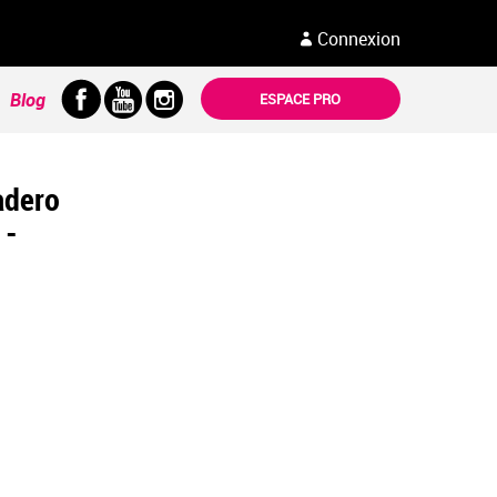
Connexion
Blog
ESPACE PRO
adero
 -