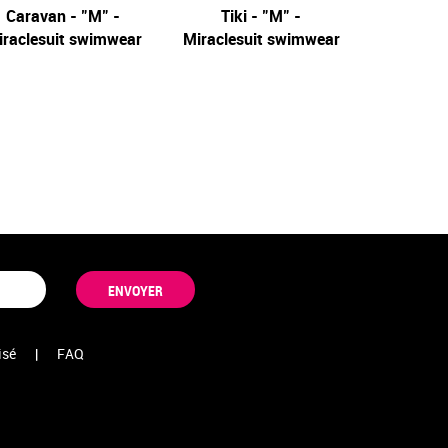
Caravan - "M" -
Network
Tiki - "M" -
Network
to The m
iraclesuit swimwear
Miraclesuit swimwear
Miracles
ENVOYER
isé
|
FAQ