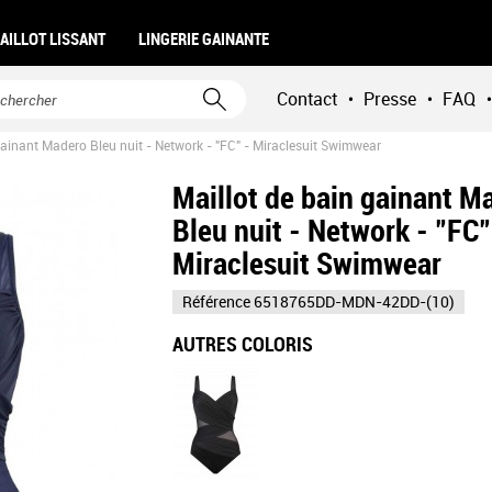
AILLOT LISSANT
LINGERIE GAINANTE
Contact
Presse
FAQ
•
•
•
gainant Madero Bleu nuit - Network - "FC" - Miraclesuit Swimwear
Maillot de bain gainant M
Bleu nuit - Network - "FC"
Miraclesuit Swimwear
Référence
6518765DD-MDN-42DD-(10)
AUTRES COLORIS