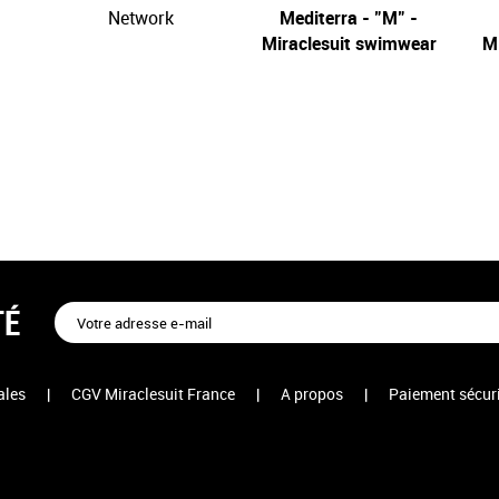
Network
Mediterra - "M" -
Network
Miraclesuit swimwear
M
TÉ
ales
|
CGV Miraclesuit France
|
A propos
|
Paiement sécur