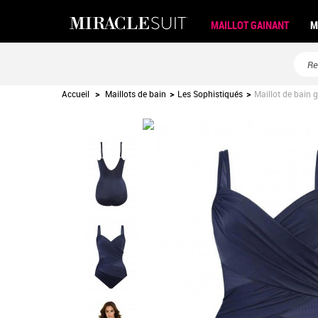
MAILLOT GAINANT
M
Accueil
>
Maillots de bain
>
Les Sophistiqués
>
Maillot de bain 