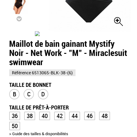
Maillot de bain gainant Mystify
Noir - Net Work - "M" - Miraclesuit
swimwear
Référence
6513065-BLK-38-(6)
TAILLE DE BONNET
B
C
D
TAILLE DE PRÊT-À-PORTER
36
38
40
42
44
46
48
50
> Guide des tailles & disponibilités