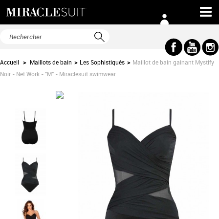
Accueil
>
Maillots de bain
>
Les Sophistiqués
>
Maillot de bain gainant Mystify
Noir - Net Work - "M" - Miraclesuit swimwear