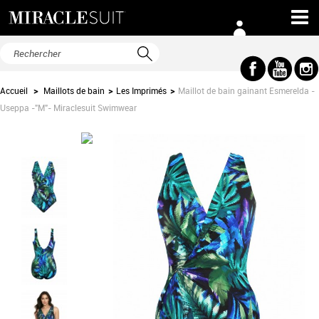
Accueil
>
Maillots de bain
>
Les Imprimés
>
Maillot de bain gainant Esmerelda -
Useppa -"M"- Miraclesuit Swimwear