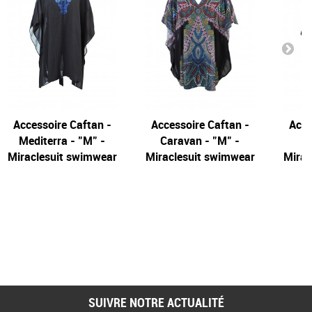
Accessoire Caftan -
Accessoire Caftan -
Acce
Mediterra - "M" -
Caravan - "M" -
Miraclesuit swimwear
Miraclesuit swimwear
Mirac
SUIVRE NOTRE ACTUALITÉ