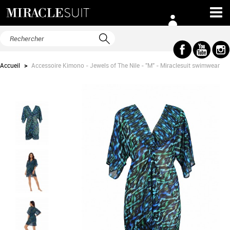
Accueil
>
Accessoire Kimono - Jewels of The Nile - "M" - Miraclesuit swimwear