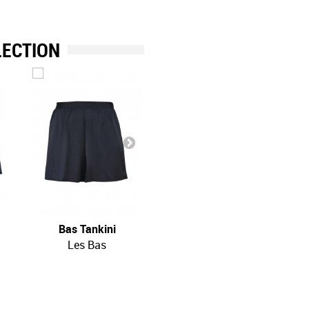
LECTION
Bas Tankini
Bas Tankini
Les Bas
Les Bas