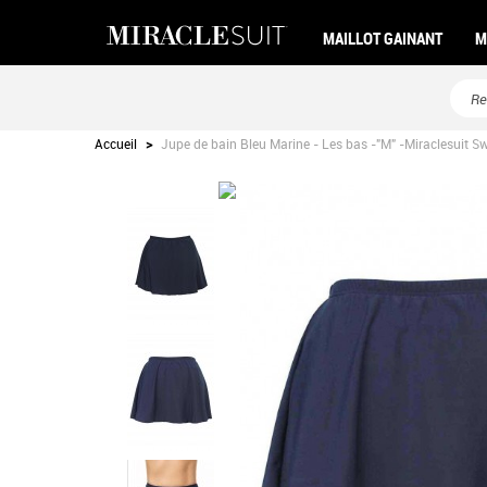
MAILLOT GAINANT
M
Accueil
>
Jupe de bain Bleu Marine - Les bas -"M" -Miraclesuit 