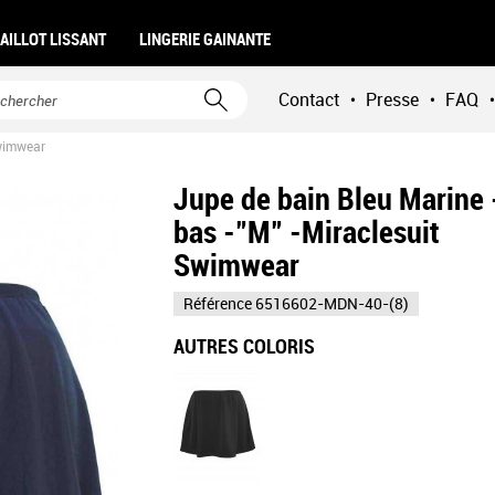
AILLOT LISSANT
LINGERIE GAINANTE
Contact
Presse
FAQ
•
•
•
Swimwear
Jupe de bain Bleu Marine 
bas -"M" -Miraclesuit
Swimwear
Référence
6516602-MDN-40-(8)
AUTRES COLORIS