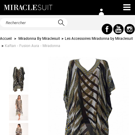
Accueil
>
Miradonna By Miraclesuit
>
Les Accessoires Miradonna by Miraclesuit
>
Kaftan - Fusion Aura - Miradonna