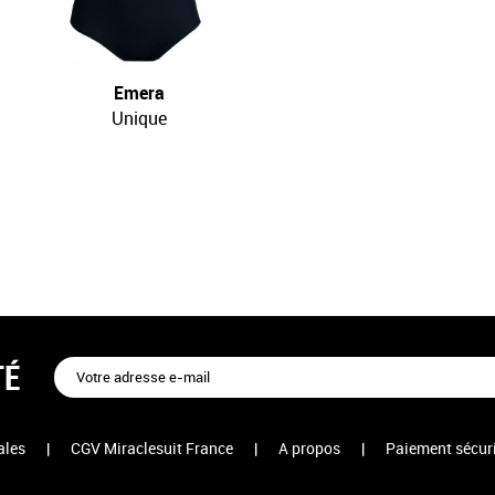
Emera
Kaftan
Unique
Unique
TÉ
ales
|
CGV Miraclesuit France
|
A propos
|
Paiement sécur