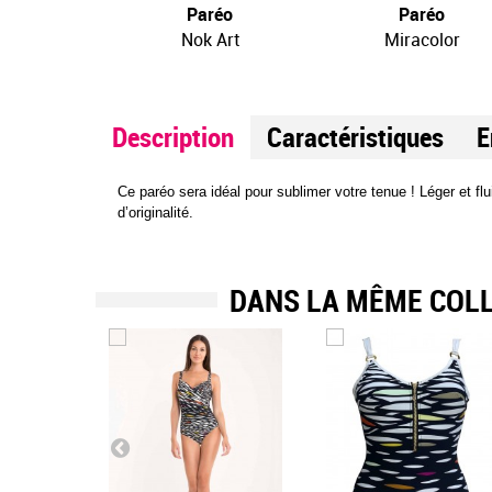
réo
Paréo
Paréo
 Africa
Nok Art
Miracolor
Description
Caractéristiques
E
Ce paréo sera idéal pour sublimer votre tenue ! Léger et fl
d’originalité.
DANS LA MÊME COL