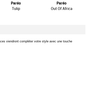
Paréo
Paréo
P
Tulip
Out Of Africa
No
ances viendront compléter votre style avec une touche