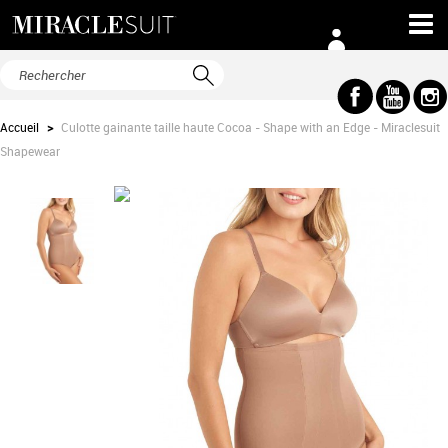
Accueil
>
Culotte gainante taille haute Cocoa - Shape with an Edge - Miraclesuit
Shapewear