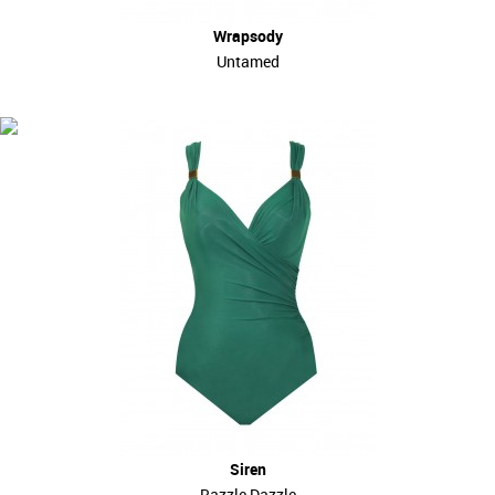
Wrapsody
Untamed
Siren
Razzle Dazzle